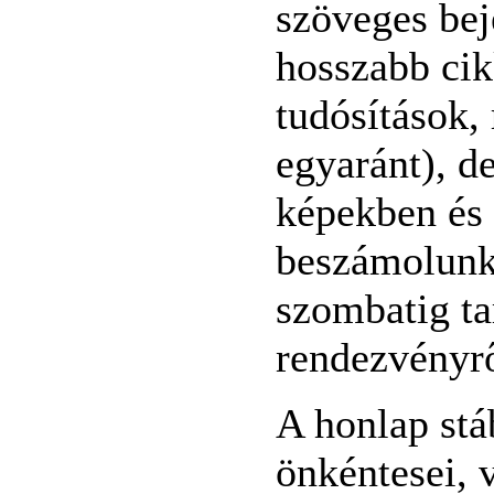
szöveges bej
hosszabb cik
tudósítások, 
egyaránt), d
képekben és
beszámolunk
szombatig ta
rendezvényrő
A honlap stá
önkéntesei, 