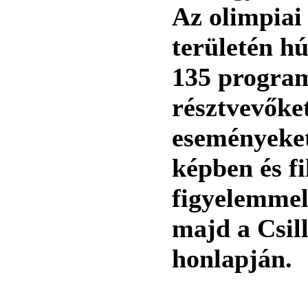
Az olimpiai
területén hú
135 program
résztvevőke
eseményeket
képben és f
figyelemmel
majd a Csil
honlapján.