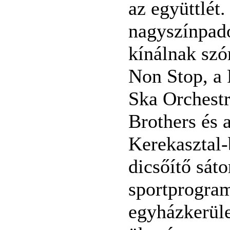
az együttlét.
nagyszínpad
kínálnak szór
Non Stop, a 
Ska Orchestr
Brothers és 
Kerekasztal-
dicsőítő sáto
sportprogra
egyházkerüle