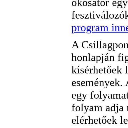
ökosátor egy
fesztiválozó
program inne
A Csillagpon
honlapján f
kísérhetőek 
események. A
egy folyamat
folyam adja 
elérhetőek l