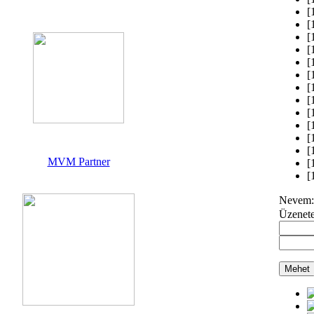
[
[
[
[
[
[
[
[
[
[
[
[
MVM Partner
[
[
Nevem:
Üzenet