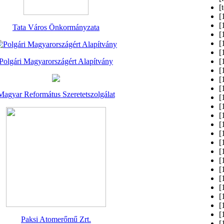
[
[
[
Tata Város Önkormányzata
[
[
[
Polgári Magyarországért Alapítvány
[
[
[
[
Magyar Református Szeretetszolgálat
[
[
[
[
[
[
[
[
[
[
[
[
[
[
Paksi Atomerőmű Zrt.
[