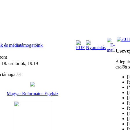
k és médiatámogatóink
Cseve
gpont
A legut
 18. csütörtök, 19:19
ezelőtt s
 támogatást:
[
[
[
[
Magyar Református Egyház
[
[
[
[
[
[
[