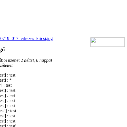
gő
óbbi üzenet
2 héttel, 6 nappal
zületett.
test] :
test
test] :
*
*] :
test
test] :
test
test] :
test
test] :
test
test] :
test
test'] :
test
test] :
test
test] :
test
test] :
test'